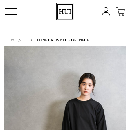
›
ホーム
I LINE CREW NECK ONEPIECE